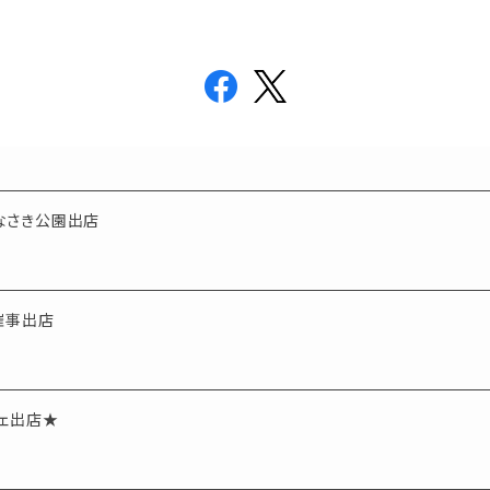
はなさき公園出店
ン催事出店
シェ出店★