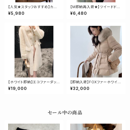
【人気★スタッフおすすめ】カシ
【M即納再入荷★】ツイードドッ
ュクールライトジャケット
キングデニムジャケット
¥5,980
¥6,480
【ホワイト即納】エコファーダッフ
【即納入荷】FOXファーホワイト
ルコート
ダックダウンミドルダウンコート
¥19,000
¥32,000
セール中の商品