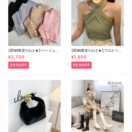
【即納限定SALE★】ベージュ・
【即納限定SALE★】クロスベア
ゴールド釦ハイネックニット
トップス
¥2,720
¥1,950
20%OFF
50%OFF