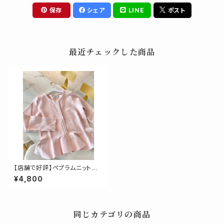
保存
シェア
LINE
ポスト
最近チェックした商品
【店舗で好評】ペプラムニットジ
ャケット
¥4,800
同じカテゴリの商品