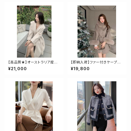
【高品質★】オーストラリア産ウ
【即納入荷】ファー付きケープコ
ール使用、ロングガウンコート
ート
¥21,000
¥19,800