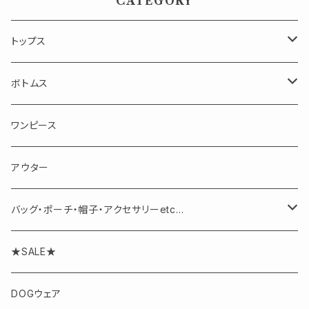
CATEGORY
トップス
長袖
ボトムス
半袖・ノースリーブ
スカート
ワンピース
パンツ
アウター
バッグ・ポーチ・帽子・アクセサリーetc...
アクセサリー
★SALE★
DOGウェア