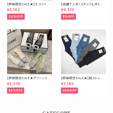
【即納限定SALE★】エコファー
【店舗で人気！スタッフもオスス
ビッグチェーンバッグ
メ】ゴールド金具ロングブーツ
¥3,192
¥9,310
20%OFF
5%OFF
【即納限定SALE★グリーン23.
【即納限定SALE★】超ストレッ
5】ビジューミュール
チ！ハイウエストスキニーデニ
¥2,016
¥3,185
ム 細身さんにオススメ♡
52%OFF
35%OFF