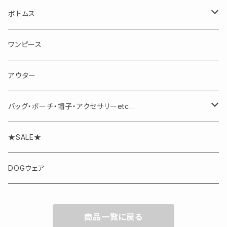
長袖
ボトムス
半袖・ノースリーブ
スカート
ワンピース
パンツ
アウター
バッグ・ポーチ・帽子・アクセサリーetc...
アクセサリー
★SALE★
DOGウェア
商品一覧に戻る