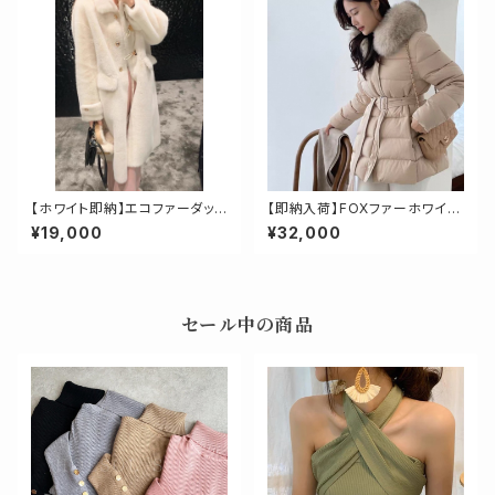
【ホワイト即納】エコファーダッフ
【即納入荷】FOXファーホワイト
ルコート
ダックダウンミドルダウンコート
¥19,000
¥32,000
セール中の商品