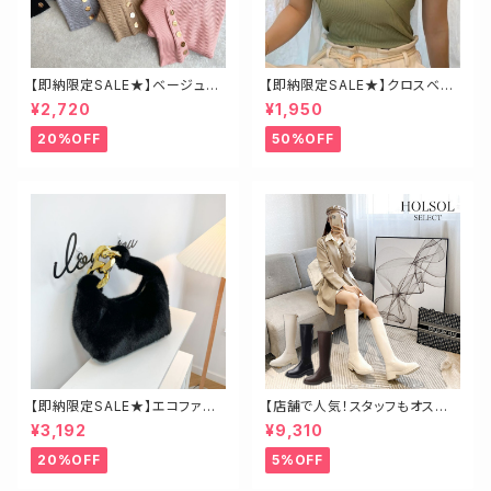
【即納限定SALE★】ベージュ・
【即納限定SALE★】クロスベア
ゴールド釦ハイネックニット
トップス
¥2,720
¥1,950
20%OFF
50%OFF
【即納限定SALE★】エコファー
【店舗で人気！スタッフもオスス
ビッグチェーンバッグ
メ】ゴールド金具ロングブーツ
¥3,192
¥9,310
20%OFF
5%OFF