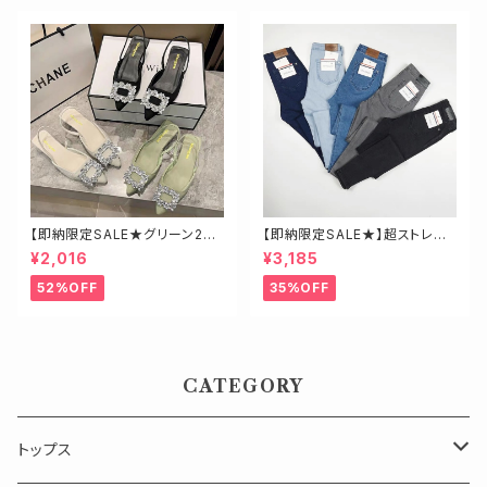
【即納限定SALE★グリーン23.
【即納限定SALE★】超ストレッ
5】ビジューミュール
チ！ハイウエストスキニーデニ
¥2,016
¥3,185
ム 細身さんにオススメ♡
52%OFF
35%OFF
CATEGORY
トップス