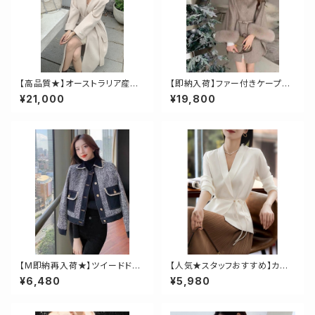
【高品質★】オーストラリア産ウ
【即納入荷】ファー付きケープコ
ール使用、ロングガウンコート
ート
¥21,000
¥19,800
【M即納再入荷★】ツイードドッ
【人気★スタッフおすすめ】カシ
キングデニムジャケット
ュクールライトジャケット
¥6,480
¥5,980