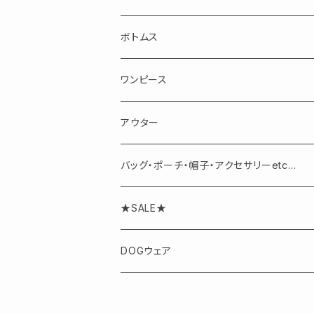
長袖
ボトムス
半袖・ノースリーブ
スカート
ワンピース
パンツ
アウター
バッグ・ポーチ・帽子・アクセサリーetc...
アクセサリー
★SALE★
DOGウェア