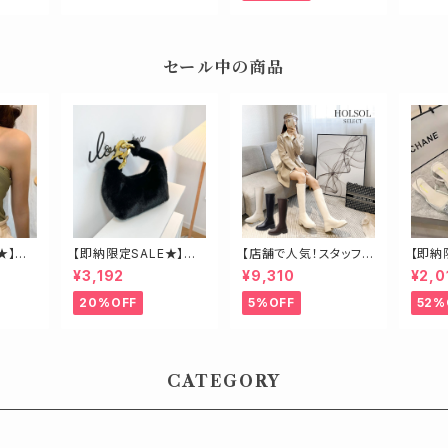
セール中の商品
★】ク
【即納限定SALE★】エ
【店舗で人気！スタッフも
【即納
コファービッグチェーン
オススメ】ゴールド金具
ーン2
¥3,192
¥9,310
¥2,0
バッグ
ロングブーツ
ール
20%OFF
5%OFF
52%
CATEGORY