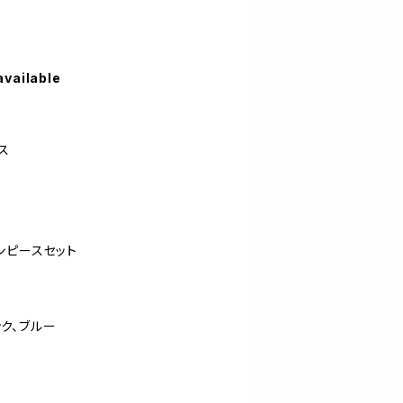
available
ス
ンピースセット
ンク、ブルー