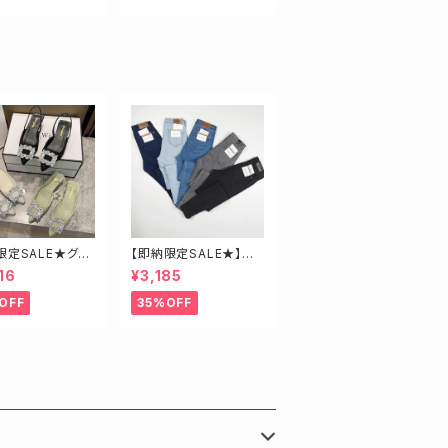
限定SALE★グリ
【即納限定SALE★】超
3.5】ビジューミュ
ストレッチ！ハイウエスト
16
¥3,185
スキニーデニム 細身
さんにオススメ♡
OFF
35%OFF