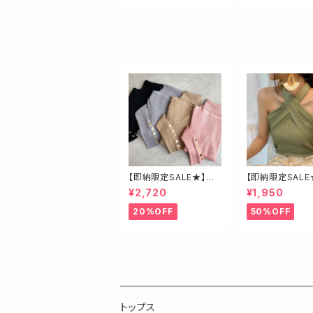
【即納限定SALE★】ベ
【即納限定SALE
ージュ・ゴールド釦ハイ
ロスベアトップス
¥2,720
¥1,950
ネックニット
20%OFF
50%OFF
トップス