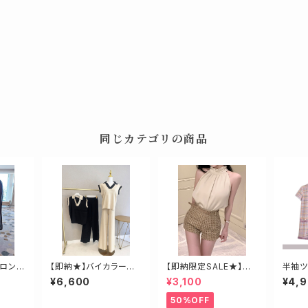
同じカテゴリの商品
ロング
【即納★】バイカラー襟
【即納限定SALE★】セッ
半袖ツ
付きサマーニットアップ
ト商品♡ブラウス×ショ
ザイン
¥6,600
¥3,100
¥4,
ートセットUP
50%OFF