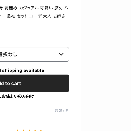
 青 綺麗め カジュアル 可愛い 膝丈 ハ
ラー 長袖 セット コーデ 大人 お姉さ
選択なし
l shipping available
d to cart
にお住まいの方向け
通報する