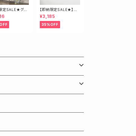
限定SALE★グリ
【即納限定SALE★】超
3.5】ビジューミュ
ストレッチ！ハイウエスト
16
¥3,185
スキニーデニム 細身
さんにオススメ♡
OFF
35%OFF