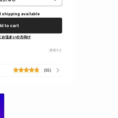
l shipping available
d to cart
にお住まいの方向け
通報する
(55)