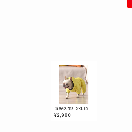
【即納入荷S-XXL】DO
G★フード付きカラーダ
¥2,980
ウン