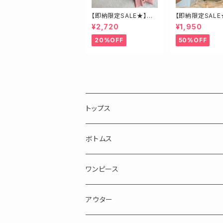
【即納限定SALE★】ベ
【即納限定SALE
ージュ・ゴールド釦ハイ
ロスベアトップス
¥2,720
¥1,950
ネックニット
20%OFF
50%OFF
トップス
長袖
ボトムス
半袖・ノースリーブ
スカート
ワンピース
パンツ
アウター