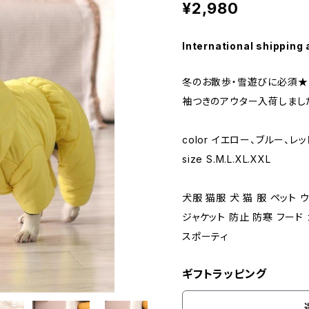
¥2,980
International shipping 
冬のお散歩・雪遊びに必須★
袖つきのアウター入荷しまし
color イエロー、ブルー、レッ
size S.M.L.XL.XXL
犬服 猫服 犬 猫 服 ペット 
ジャケット 防止 防寒 フード
スポーティ
ギフトラッピング