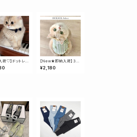
入荷♡】ドットレス
【New★即納入荷】３カ
ラーレーシーリボントッ
80
¥2,180
プス