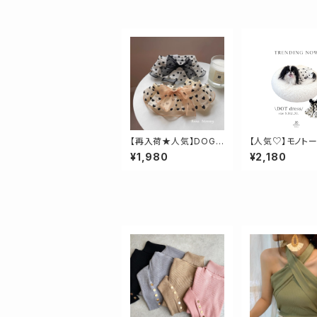
【再入荷★人気】DOG
【人気♡】モノト
★ハート柄ケープ
トワンピース
¥1,980
¥2,180