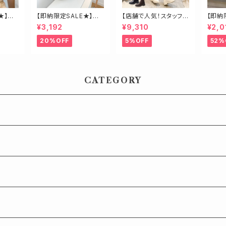
★】ク
【即納限定SALE★】エ
【店舗で人気！スタッフも
【即納
コファービッグチェーン
オススメ】ゴールド金具
ーン2
¥3,192
¥9,310
¥2,0
バッグ
ロングブーツ
ール
20%OFF
5%OFF
52%
CATEGORY