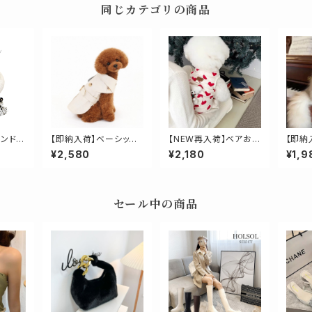
同じカテゴリの商品
ーンドッ
【即納入荷】ベーシック
【NEW再入荷】ベアおん
【即納
トレンチコート
ぶハートベスト
ケープ
¥2,580
¥2,180
¥1,9
セール中の商品