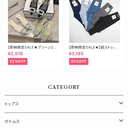
【即納限定SALE★グリーン23.
【即納限定SALE★】超ストレッ
5】ビジューミュール
チ！ハイウエストスキニーデニ
¥2,016
¥3,185
ム 細身さんにオススメ♡
52%OFF
35%OFF
CATEGORY
トップス
長袖
ボトムス