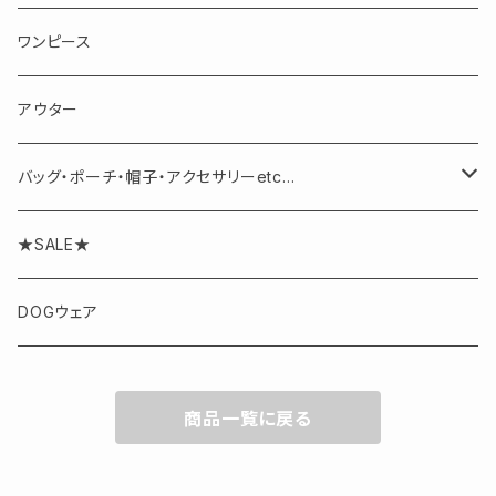
半袖・ノースリーブ
スカート
ワンピース
パンツ
アウター
バッグ・ポーチ・帽子・アクセサリーetc...
アクセサリー
★SALE★
DOGウェア
商品一覧に戻る