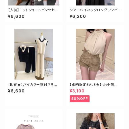
【人気】ニットショートパンツセッ
シアーハイネックロングワンピ
トアップ
ース
¥6,600
¥6,200
【即納★】バイカラー襟付きサマ
【即納限定SALE★】セット商品
ーニットアップ
♡ブラウス×ショートセットUP
¥6,600
¥3,100
50%OFF