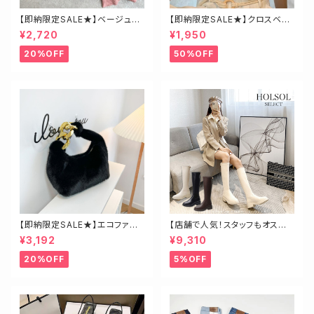
【即納限定SALE★】ベージュ・
【即納限定SALE★】クロスベア
ゴールド釦ハイネックニット
トップス
¥2,720
¥1,950
20%OFF
50%OFF
【即納限定SALE★】エコファー
【店舗で人気！スタッフもオスス
ビッグチェーンバッグ
メ】ゴールド金具ロングブーツ
¥3,192
¥9,310
20%OFF
5%OFF