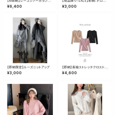
【M即納】レースシアーボタント
【現品限り！SALE】即納：ドロッ
ップス
プショルダーカラーニット
¥6,400
¥3,000
【即納限定】ルーズニットアップ
【即納】長袖ストレッチクロストッ
プス
¥3,000
¥4,600