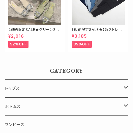
【即納限定SALE★グリーン23.
【即納限定SALE★】超ストレッ
5】ビジューミュール
チ！ハイウエストスキニーデニ
¥2,016
¥3,185
ム 細身さんにオススメ♡
52%OFF
35%OFF
CATEGORY
トップス
長袖
ボトムス
半袖・ノースリーブ
スカート
ワンピース