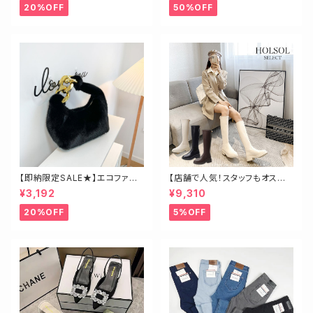
20%OFF
50%OFF
【即納限定SALE★】エコファー
【店舗で人気！スタッフもオスス
ビッグチェーンバッグ
メ】ゴールド金具ロングブーツ
¥3,192
¥9,310
20%OFF
5%OFF