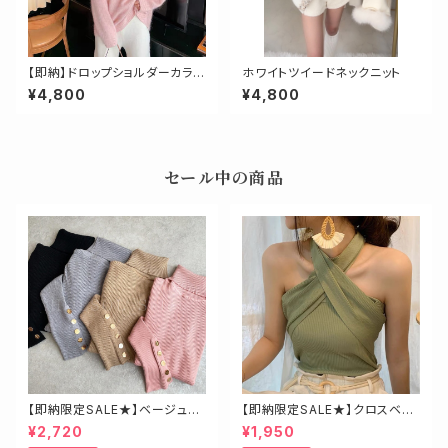
【即納】ドロップショルダーカラー
ホワイトツイードネックニット
ニット
¥4,800
¥4,800
セール中の商品
【即納限定SALE★】ベージュ・
【即納限定SALE★】クロスベア
ゴールド釦ハイネックニット
トップス
¥2,720
¥1,950