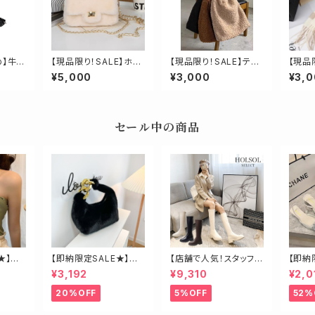
め】牛革
【現品限り！SALE】ホワ
【現品限り！SALE】テデ
【現品
バッグ
イト：羊毛100%高品質
ィボアチェーンストラッ
納：ウ
¥5,000
¥3,000
¥3,
ウールボアハンドバッグ
プバッグ
クマフ
再入荷！
セール中の商品
★】ク
【即納限定SALE★】エ
【店舗で人気！スタッフも
【即納
コファービッグチェーン
オススメ】ゴールド金具
ーン2
¥3,192
¥9,310
¥2,0
バッグ
ロングブーツ
ール
20%OFF
5%OFF
52%