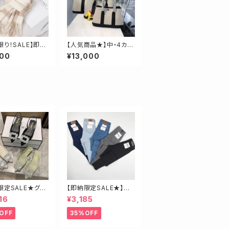
限り！SALE】即
【人気商品★】中・4カラ
ールロングチェッ
ー牛革ドッキングトート
000
¥13,000
ラー
【サイズ中】
限定SALE★グリ
【即納限定SALE★】超
3.5】ビジューミュ
ストレッチ！ハイウエスト
16
¥3,185
スキニーデニム 細身
さんにオススメ♡
OFF
35%OFF