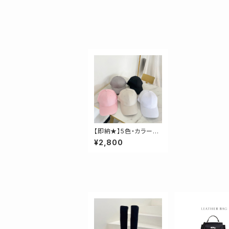
【即納★】5色・カラーキ
ャップ
¥2,800