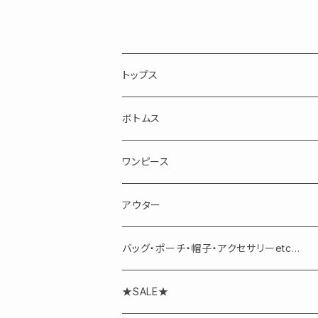
トップス
長袖
ボトムス
半袖・ノースリーブ
スカート
ワンピース
パンツ
アウター
バッグ・ポーチ・帽子・アクセサリーetc...
アクセサリー
★SALE★