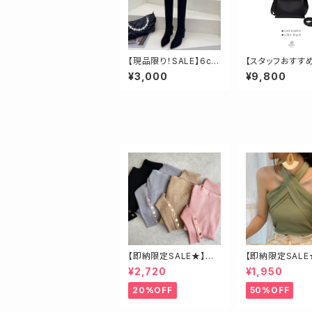
【現品限り！SALE】6cm
【スタッフおすす
ヒールスエード調ニー
センターバッグル
¥3,000
¥9,800
ハイロングブーツ 23.
5cm
【即納限定SALE★】ベ
【即納限定SALE
ージュ・ゴールド釦ハイ
ロスベアトップス
¥2,720
¥1,950
ネックニット
20%OFF
50%OFF