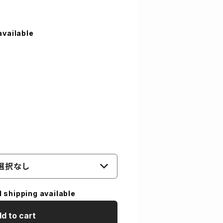
available
選択なし
l shipping available
d to cart