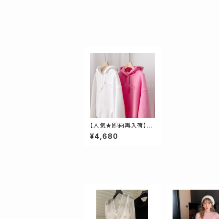
【人気★即納再入荷】バ
ックロゴステッチパーカ
¥4,680
ー