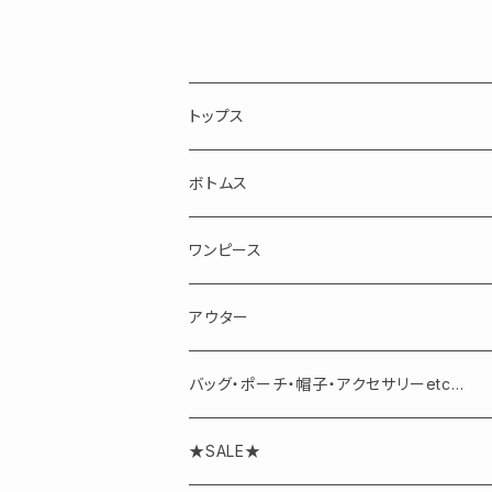
トップス
長袖
ボトムス
半袖・ノースリーブ
スカート
ワンピース
パンツ
アウター
バッグ・ポーチ・帽子・アクセサリーetc...
アクセサリー
★SALE★