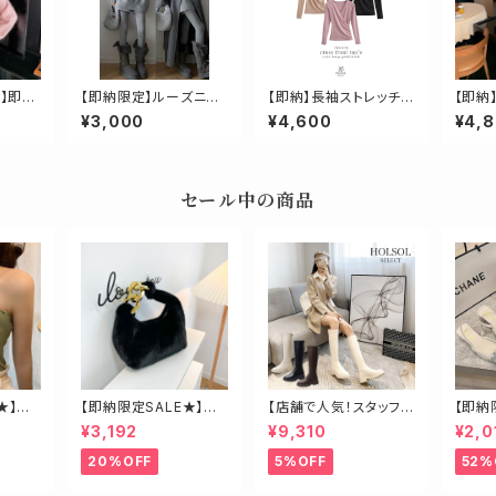
E】即
【即納限定】ルーズニット
【即納】長袖ストレッチク
【即納
ルダー
アップ
ロストップス
ーカラ
¥3,000
¥4,600
¥4,
セール中の商品
★】ク
【即納限定SALE★】エ
【店舗で人気！スタッフも
【即納
コファービッグチェーン
オススメ】ゴールド金具
ーン2
¥3,192
¥9,310
¥2,0
バッグ
ロングブーツ
ール
20%OFF
5%OFF
52%