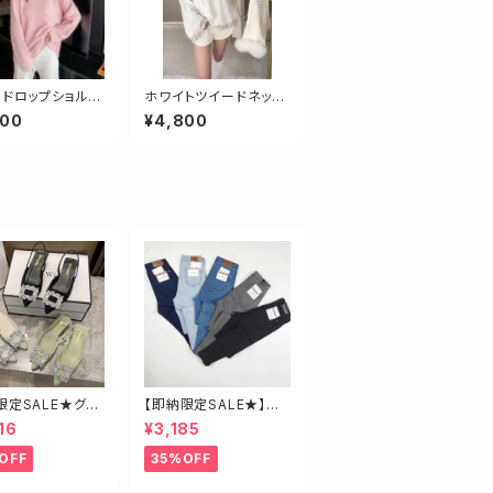
】ドロップショルダ
ホワイトツイードネック
ーニット
ニット
800
¥4,800
限定SALE★グリ
【即納限定SALE★】超
3.5】ビジューミュ
ストレッチ！ハイウエスト
16
¥3,185
スキニーデニム 細身
さんにオススメ♡
OFF
35%OFF