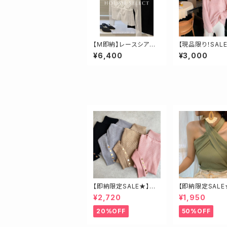
【M即納】レースシアー
【現品限り！SAL
ボタントップス
納：ドロップショ
¥6,400
¥3,000
カラーニット
【即納限定SALE★】ベ
【即納限定SALE
ージュ・ゴールド釦ハイ
ロスベアトップス
¥2,720
¥1,950
ネックニット
20%OFF
50%OFF