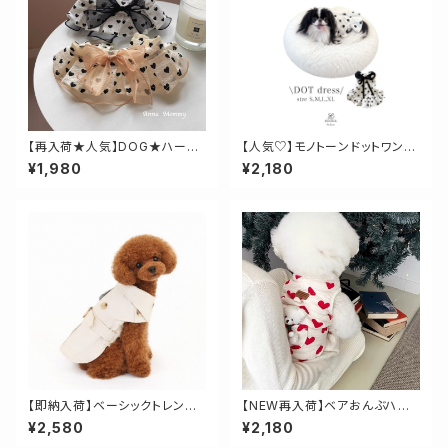
【再入荷★人気】DOG★ハート
【人気♡】モノトーンドットワンピ
柄ケープ
ース
¥1,980
¥2,180
【即納入荷】ベーシックトレンチ
【NEW再入荷】ベアおんぶハー
コート
トベスト
¥2,580
¥2,180