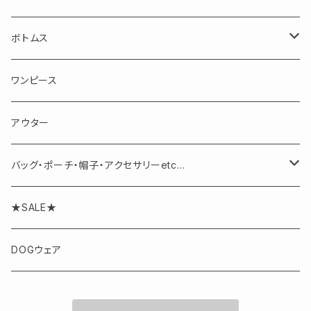
長袖
ボトムス
半袖・ノースリーブ
スカート
ワンピース
パンツ
アウター
バッグ・ポーチ・帽子・アクセサリーetc...
アクセサリー
★SALE★
DOGウェア