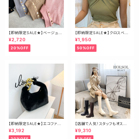
【即納限定SALE★】ベージュ・
【即納限定SALE★】クロスベア
ゴールド釦ハイネックニット
トップス
¥2,720
¥1,950
20%OFF
50%OFF
【即納限定SALE★】エコファー
【店舗で人気！スタッフもオスス
ビッグチェーンバッグ
メ】ゴールド金具ロングブーツ
¥3,192
¥9,310
20%OFF
5%OFF