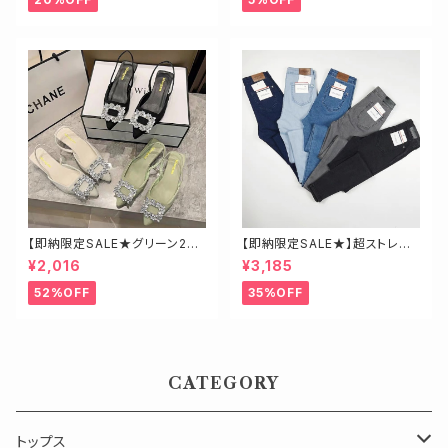
【即納限定SALE★グリーン23.
【即納限定SALE★】超ストレッ
5】ビジューミュール
チ！ハイウエストスキニーデニ
¥2,016
¥3,185
ム 細身さんにオススメ♡
52%OFF
35%OFF
CATEGORY
トップス