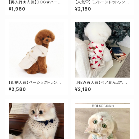
【再入荷★人気】DOG★ハート
【人気♡】モノトーンドットワンピ
柄ケープ
ース
¥1,980
¥2,180
【即納入荷】ベーシックトレンチ
【NEW再入荷】ベアおんぶハー
コート
トベスト
¥2,580
¥2,180