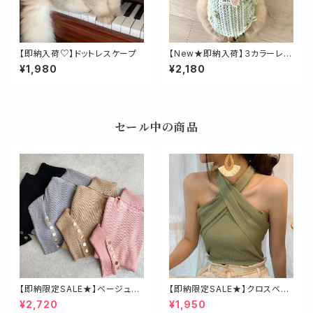
【即納入荷♡】ドットレスケープ
【New★即納入荷】３カラーレー
シーリボントップス
¥1,980
¥2,180
セール中の商品
【即納限定SALE★】ベージュ・
【即納限定SALE★】クロスベア
ゴールド釦ハイネックニット
トップス
¥2,720
¥1,950