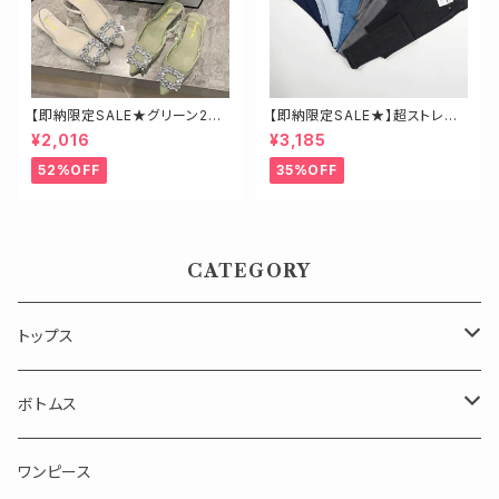
【即納限定SALE★グリーン23.
【即納限定SALE★】超ストレッ
5】ビジューミュール
チ！ハイウエストスキニーデニ
¥2,016
¥3,185
ム 細身さんにオススメ♡
52%OFF
35%OFF
CATEGORY
トップス
長袖
ボトムス
半袖・ノースリーブ
スカート
ワンピース