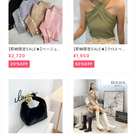
【即納限定SALE★】ベージュ・
【即納限定SALE★】クロスベア
ゴールド釦ハイネックニット
トップス
¥2,720
¥1,950
20%OFF
50%OFF