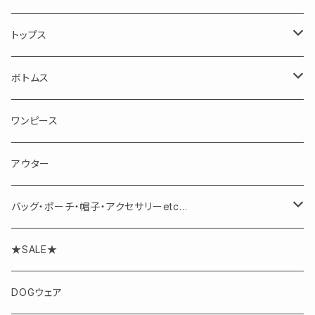
トップス
長袖
ボトムス
半袖・ノースリーブ
スカート
ワンピース
パンツ
アウター
バッグ・ポーチ・帽子・アクセサリーetc...
アクセサリー
★SALE★
DOGウェア