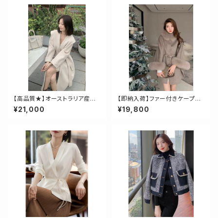
【高品質★】オーストラリア産ウ
【即納入荷】ファー付きケープコ
ール使用、ロングガウンコート
ート
¥21,000
¥19,800