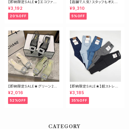
【即納限定SALE★】エコファー
【店舗で人気！スタッフもオスス
ビッグチェーンバッグ
メ】ゴールド金具ロングブーツ
¥3,192
¥9,310
20%OFF
5%OFF
【即納限定SALE★グリーン23.
【即納限定SALE★】超ストレッ
5】ビジューミュール
チ！ハイウエストスキニーデニ
¥2,016
¥3,185
ム 細身さんにオススメ♡
52%OFF
35%OFF
CATEGORY