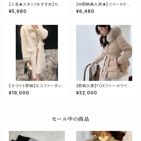
【人気★スタッフおすすめ】カシ
【M即納再入荷★】ツイードドッ
ュクールライトジャケット
キングデニムジャケット
¥5,980
¥6,480
【ホワイト即納】エコファーダッフ
【即納入荷】FOXファーホワイト
ルコート
ダックダウンミドルダウンコート
¥19,000
¥32,000
セール中の商品