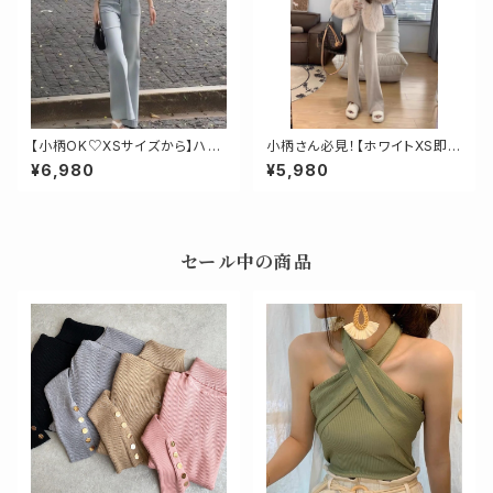
【小柄OK♡XSサイズから】ハイ
小柄さん必見！【ホワイトXS即
ウエストライトワイドデニム
納】丈短めニットパンツ
¥6,980
¥5,980
セール中の商品