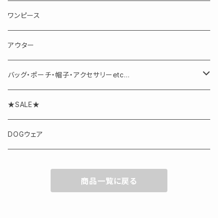
半袖・ノースリーブ
スカート
ワンピース
パンツ
アウター
バッグ・ポーチ・帽子・アクセサリーetc...
アクセサリー
★SALE★
DOGウェア
商品一覧に戻る