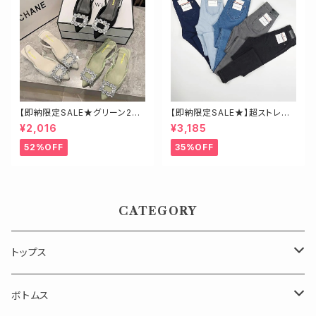
【即納限定SALE★グリーン23.
【即納限定SALE★】超ストレッ
5】ビジューミュール
チ！ハイウエストスキニーデニ
¥2,016
¥3,185
ム 細身さんにオススメ♡
52%OFF
35%OFF
CATEGORY
トップス
長袖
ボトムス