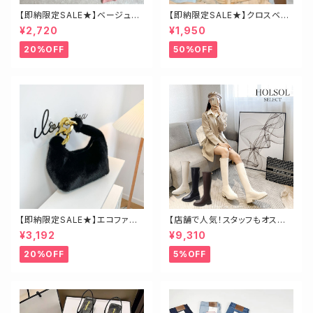
【即納限定SALE★】ベージュ・
【即納限定SALE★】クロスベア
ゴールド釦ハイネックニット
トップス
¥2,720
¥1,950
20%OFF
50%OFF
【即納限定SALE★】エコファー
【店舗で人気！スタッフもオスス
ビッグチェーンバッグ
メ】ゴールド金具ロングブーツ
¥3,192
¥9,310
20%OFF
5%OFF