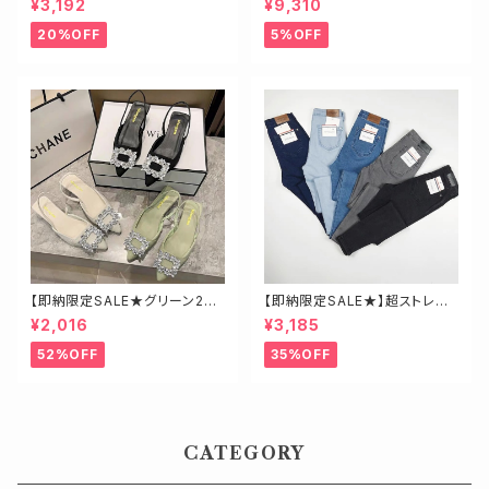
¥3,192
¥9,310
20%OFF
5%OFF
【即納限定SALE★グリーン23.
【即納限定SALE★】超ストレッ
5】ビジューミュール
チ！ハイウエストスキニーデニ
¥2,016
¥3,185
ム 細身さんにオススメ♡
52%OFF
35%OFF
CATEGORY