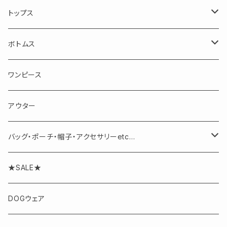
トップス
長袖
ボトムス
半袖・ノースリーブ
スカート
ワンピース
パンツ
アウター
バッグ・ポーチ・帽子・アクセサリーetc...
アクセサリー
★SALE★
DOGウェア