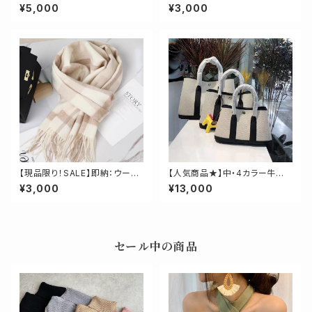
毛100%高品質ウールボアハン
ェーンストラップバッグ
¥5,000
¥3,000
ドバッグ再入荷！
【現品限り！SALE】即納：ウール
【人気商品★】中・4カラー牛革ド
ロングチェックマフラー
ッキングトート【サイズ中】
¥3,000
¥13,000
セール中の商品