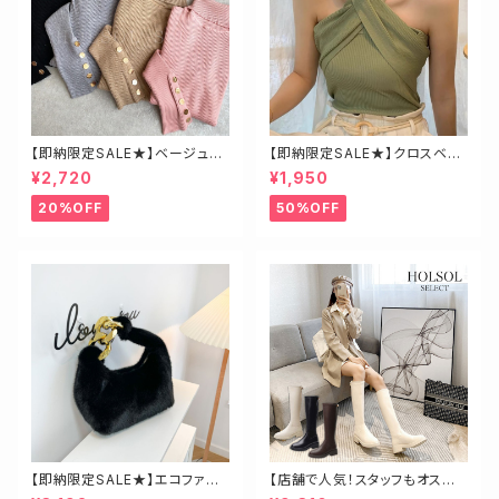
【即納限定SALE★】ベージュ・
【即納限定SALE★】クロスベア
ゴールド釦ハイネックニット
トップス
¥2,720
¥1,950
20%OFF
50%OFF
【即納限定SALE★】エコファー
【店舗で人気！スタッフもオスス
ビッグチェーンバッグ
メ】ゴールド金具ロングブーツ