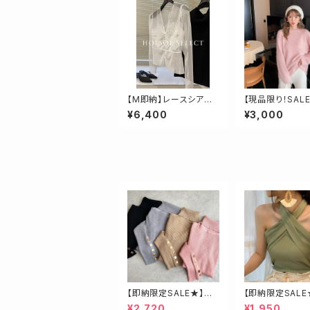
【M即納】レースシアー
【現品限り！SAL
ボタントップス
納：ドロップショ
¥6,400
¥3,000
カラーニット
【即納限定SALE★】ベ
【即納限定SALE
ージュ・ゴールド釦ハイ
ロスベアトップス
¥2,720
¥1,950