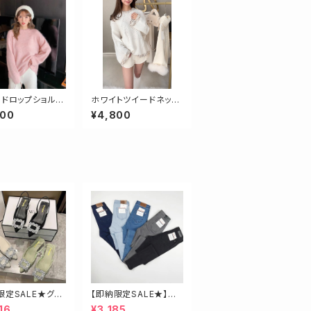
】ドロップショルダ
ホワイトツイードネック
ーニット
ニット
800
¥4,800
限定SALE★グリ
【即納限定SALE★】超
3.5】ビジューミュ
ストレッチ！ハイウエスト
16
¥3,185