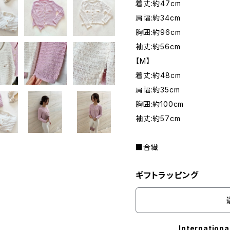
着丈:約47cm
肩幅:約34cm
胸囲:約96cm
袖丈:約56cm
【M】
着丈:約48cm
肩幅:約35cm
胸囲:約100cm
袖丈:約57cm
■合繊
ギフトラッピング
Internationa