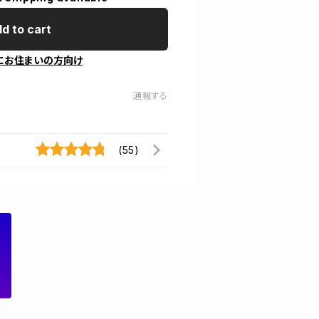
d to cart
にお住まいの方向け
通報する
(55)