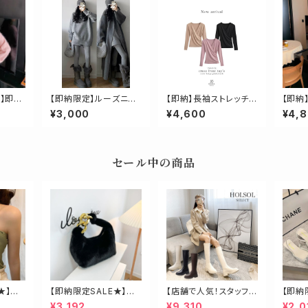
E】即
【即納限定】ルーズニット
【即納】長袖ストレッチク
【即納
ルダー
アップ
ロストップス
ーカラ
¥3,000
¥4,600
¥4,
セール中の商品
★】ク
【即納限定SALE★】エ
【店舗で人気！スタッフも
【即納
コファービッグチェーン
オススメ】ゴールド金具
ーン2
¥3,192
¥9,310
¥2,0