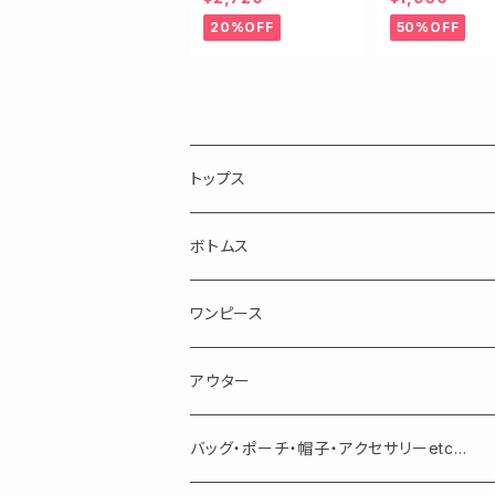
ネックニット
20%OFF
50%OFF
トップス
長袖
ボトムス
半袖・ノースリーブ
スカート
ワンピース
パンツ
アウター
バッグ・ポーチ・帽子・アクセサリーetc...