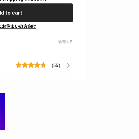
d to cart
にお住まいの方向け
通報する
(55)