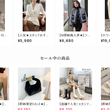
ー付き
【人気★スタッフおすす
【M即納再入荷★】ツイ
【ホワ
め】カシュクールライト
ードドッキングデニムジ
ーダッ
¥5,980
¥6,480
¥19,
ジャケット
ャケット
セール中の商品
★】ク
【即納限定SALE★】エ
【店舗で人気！スタッフも
【即納
コファービッグチェーン
オススメ】ゴールド金具
ーン2
¥3,192
¥9,310
¥2,0