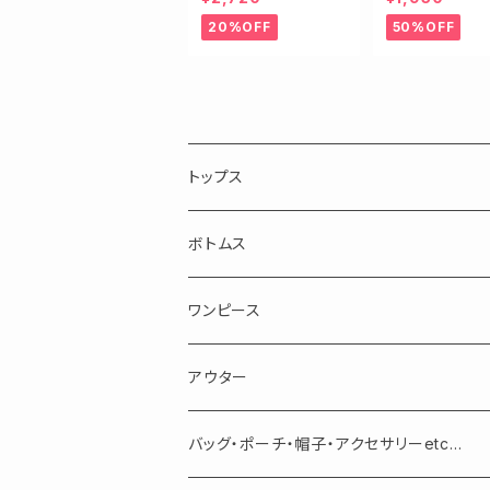
ネックニット
20%OFF
50%OFF
トップス
長袖
ボトムス
半袖・ノースリーブ
スカート
ワンピース
パンツ
アウター
バッグ・ポーチ・帽子・アクセサリーetc...