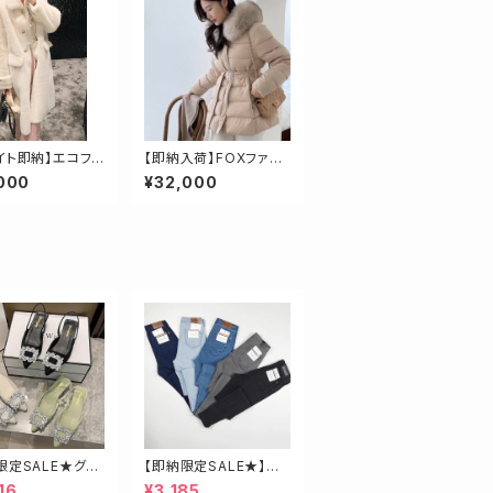
イト即納】エコファ
【即納入荷】FOXファー
フルコート
ホワイトダックダウンミ
000
¥32,000
ドルダウンコート
限定SALE★グリ
【即納限定SALE★】超
3.5】ビジューミュ
ストレッチ！ハイウエスト
16
¥3,185