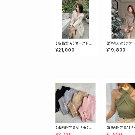
【高品質★】オーストラリ
【即納入荷】ファ
ア産ウール使用、ロング
ケープコート
¥21,000
¥19,800
ガウンコート
【即納限定SALE★】ベ
【即納限定SALE
ージュ・ゴールド釦ハイ
ロスベアトップス
¥2,720
¥1,950