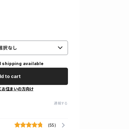
選択なし
l shipping available
d to cart
にお住まいの方向け
通報する
(55)