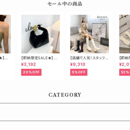
セール中の商品
★】ク
【即納限定SALE★】エ
【店舗で人気！スタッフも
【即納
コファービッグチェーン
オススメ】ゴールド金具
ーン2
¥3,192
¥9,310
¥2,0
バッグ
ロングブーツ
ール
20%OFF
5%OFF
52%
CATEGORY