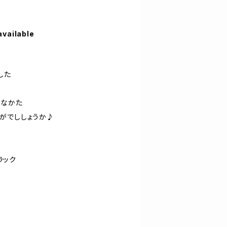
available
した
きなかた
がでししょうか♪
ラック