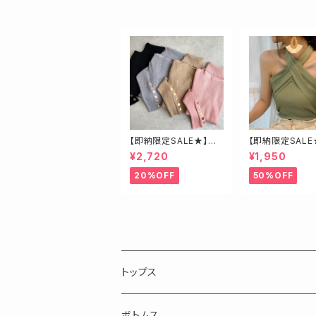
【即納限定SALE★】ベ
【即納限定SALE
ージュ・ゴールド釦ハイ
ロスベアトップス
¥2,720
¥1,950
ネックニット
20%OFF
50%OFF
トップス
長袖
ボトムス