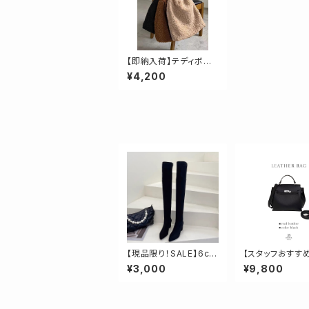
【即納入荷】テディボア
チェーンストラップバッ
¥4,200
グ
【現品限り！SALE】6cm
【スタッフおすす
ヒールスエード調ニー
センターバッグル
¥3,000
¥9,800
ハイロングブーツ 23.
5cm