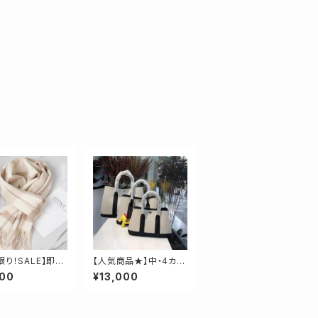
限り！SALE】即
【人気商品★】中・4カラ
ールロングチェッ
ー牛革ドッキングトート
000
¥13,000
ラー
【サイズ中】