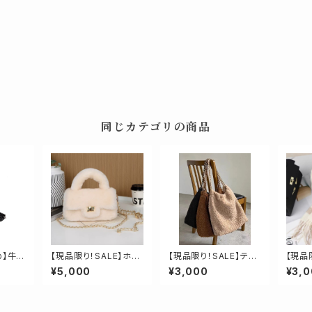
同じカテゴリの商品
め】牛革
【現品限り！SALE】ホワ
【現品限り！SALE】テデ
【現品
バッグ
イト：羊毛100%高品質
ィボアチェーンストラッ
納：ウ
¥5,000
¥3,000
¥3,
ウールボアハンドバッグ
プバッグ
クマフ
再入荷！