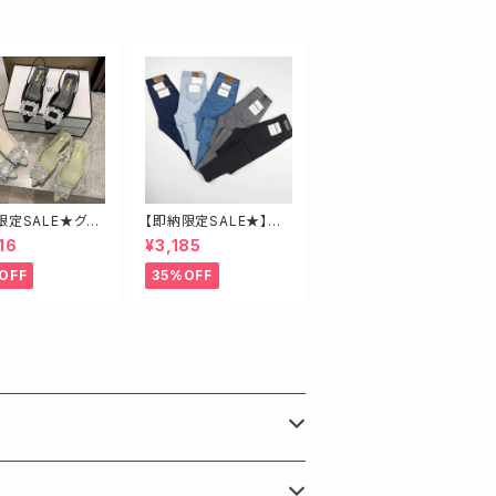
限定SALE★グリ
【即納限定SALE★】超
3.5】ビジューミュ
ストレッチ！ハイウエスト
16
¥3,185
スキニーデニム 細身
さんにオススメ♡
OFF
35%OFF