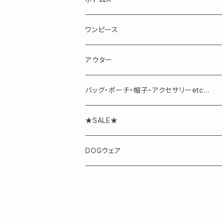
半袖・ノースリーブ
スカート
ワンピース
パンツ
アウター
バッグ・ポーチ・帽子・アクセサリーetc...
アクセサリー
★SALE★
DOGウェア