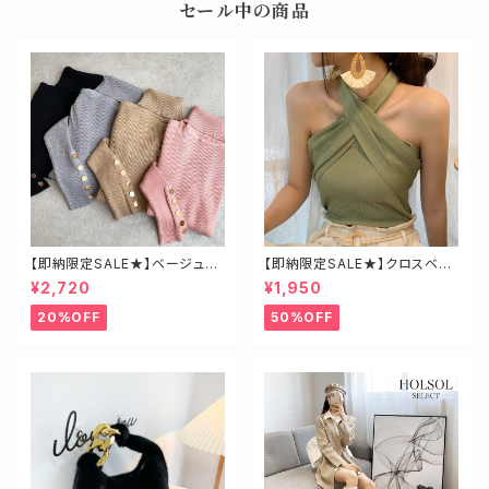
セール中の商品
【即納限定SALE★】ベージュ・
【即納限定SALE★】クロスベア
ゴールド釦ハイネックニット
トップス
¥2,720
¥1,950
20%OFF
50%OFF