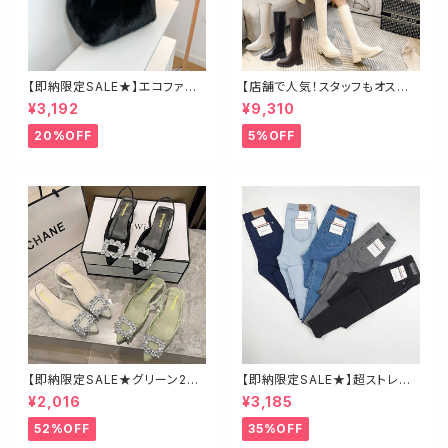
【即納限定SALE★】エコファー
【店舗で人気！スタッフもオスス
ビッグチェーンバッグ
メ】ゴールド金具ロングブーツ
¥3,192
¥9,310
20%OFF
5%OFF
【即納限定SALE★グリーン23.
【即納限定SALE★】超ストレッ
5】ビジューミュール
チ！ハイウエストスキニーデニ
¥2,016
¥3,185
ム 細身さんにオススメ♡
52%OFF
35%OFF