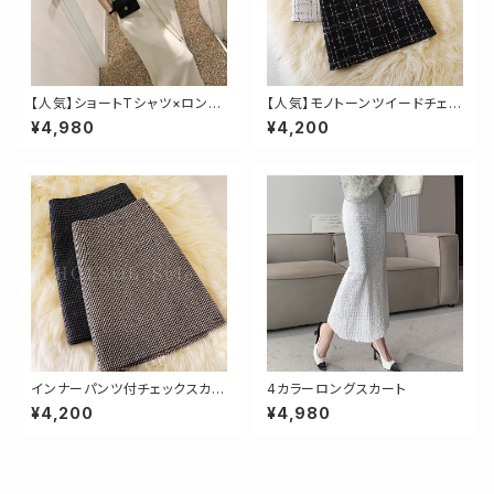
【人気】ショートTシャツ×ロング
【人気】モノトーンツイードチェッ
スカートセットアップ
クスカート
¥4,980
¥4,200
インナーパンツ付チェックスカー
4カラーロングスカート
ト
¥4,200
¥4,980