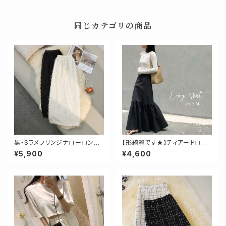
同じカテゴリの商品
黒・Sラメフリンジナローロング
【形綺麗です★】ティアードロン
スカート
グスカート
¥5,900
¥4,600