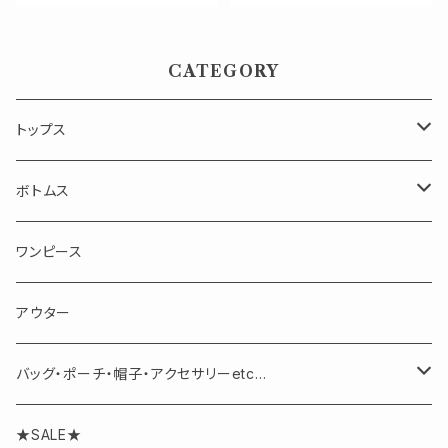
CATEGORY
トップス
長袖
ボトムス
半袖・ノースリーブ
スカート
ワンピース
パンツ
アウター
バッグ・ポーチ・帽子・アクセサリーetc...
アクセサリー
★SALE★