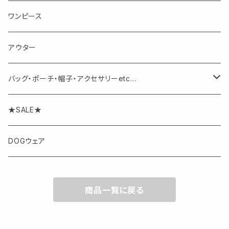
半袖・ノースリーブ
スカート
ワンピース
パンツ
アウター
バッグ・ポーチ・帽子・アクセサリーetc...
アクセサリー
★SALE★
DOGウェア
商品一覧に戻る