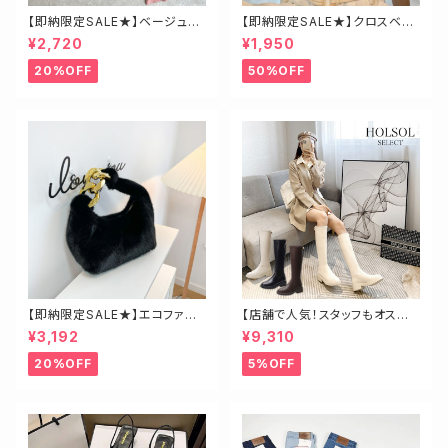
【即納限定SALE★】ベージュ・
【即納限定SALE★】クロスベア
ゴールド釦ハイネックニット
トップス
¥2,720
¥1,950
20%OFF
50%OFF
【即納限定SALE★】エコファー
【店舗で人気！スタッフもオスス
ビッグチェーンバッグ
メ】ゴールド金具ロングブーツ
¥3,192
¥9,310
20%OFF
5%OFF