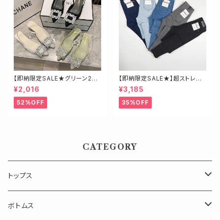
【即納限定SALE★グリーン23.
【即納限定SALE★】超ストレッ
5】ビジューミュール
チ！ハイウエストスキニーデニ
¥2,016
¥3,185
ム 細身さんにオススメ♡
52%OFF
35%OFF
CATEGORY
トップス
長袖
ボトムス