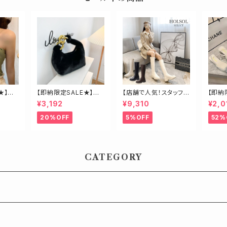
★】ク
【即納限定SALE★】エ
【店舗で人気！スタッフも
【即納
コファービッグチェーン
オススメ】ゴールド金具
ーン2
¥3,192
¥9,310
¥2,0
バッグ
ロングブーツ
ール
20%OFF
5%OFF
52%
CATEGORY