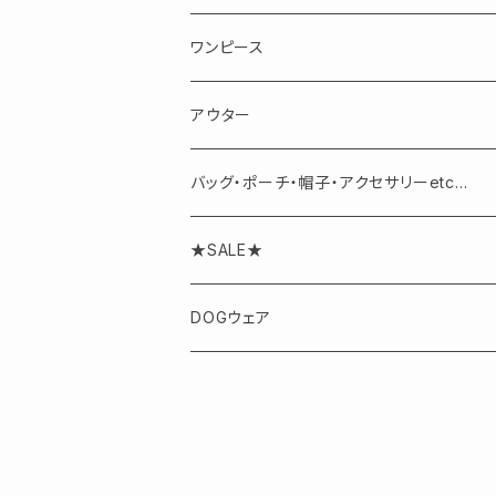
半袖・ノースリーブ
スカート
ワンピース
パンツ
アウター
バッグ・ポーチ・帽子・アクセサリーetc...
アクセサリー
★SALE★
DOGウェア