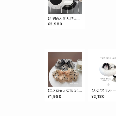
【即納再入荷★】チュー
ルドッキングモノトーン
¥2,980
キャミソール
【再入荷★人気】DOG
【人気♡】モノト
★ハート柄ケープ
トワンピース
¥1,980
¥2,180