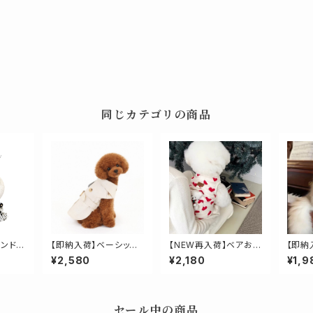
同じカテゴリの商品
ーンドッ
【即納入荷】ベーシック
【NEW再入荷】ベアおん
【即納
トレンチコート
ぶハートベスト
ケープ
¥2,580
¥2,180
¥1,9
セール中の商品