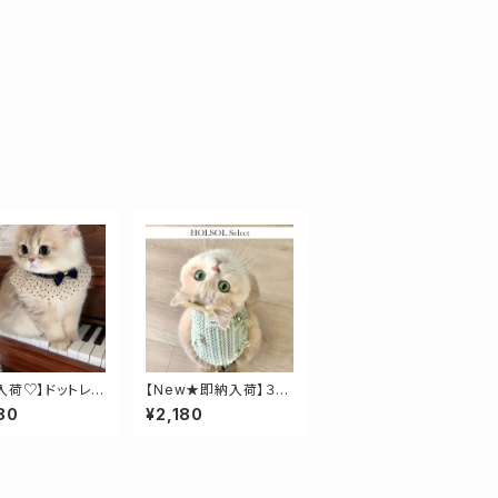
入荷♡】ドットレス
【New★即納入荷】３カ
ラーレーシーリボントッ
80
¥2,180
プス