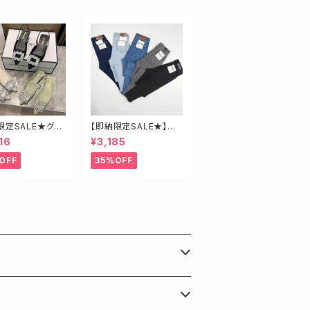
限定SALE★グリ
【即納限定SALE★】超
3.5】ビジューミュ
ストレッチ！ハイウエスト
16
¥3,185
スキニーデニム 細身
さんにオススメ♡
OFF
35%OFF