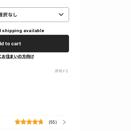
選択なし
l shipping available
d to cart
にお住まいの方向け
通報する
(55)