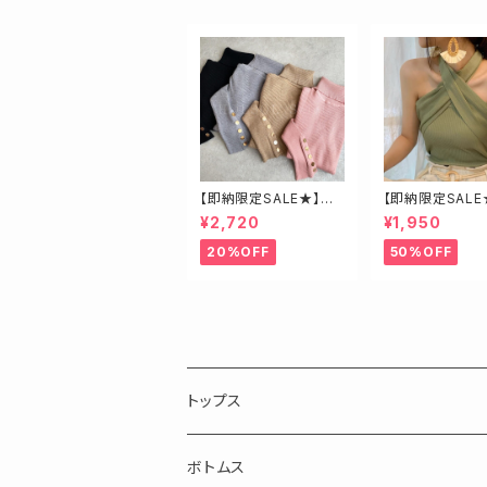
【即納限定SALE★】ベ
【即納限定SALE
ージュ・ゴールド釦ハイ
ロスベアトップス
¥2,720
¥1,950
ネックニット
20%OFF
50%OFF
トップス
長袖
ボトムス